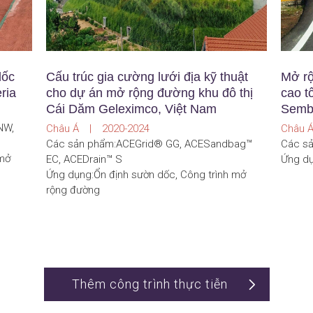
dốc
Cấu trúc gia cường lưới địa kỹ thuật
Mở rộ
ria
cho dự án mở rộng đường khu đô thị
cao t
Cái Dăm Geleximco, Việt Nam
Sembi
NW,
Châu Á | 2020-2024
Châu 
Các sản phẩm:ACEGrid® GG, ACESandbag™
Các s
 mở
EC, ACEDrain™ S
Ứng dụ
Ứng dụng:Ổn định sườn dốc, Công trình mở
rộng đường
Thêm công trình thực tiễn