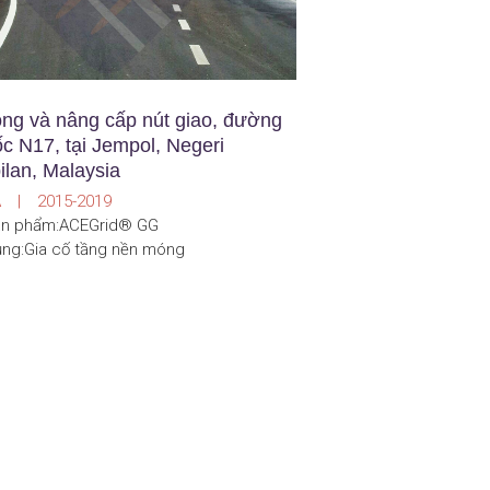
ng và nâng cấp nút giao, đường
ốc N17, tại Jempol, Negeri
lan, Malaysia
Á | 2015-2019
ản phẩm:ACEGrid® GG
ng:Gia cố tầng nền móng