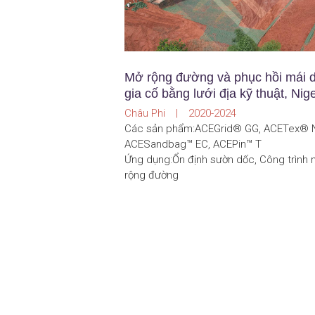
Mở rộng đường và phục hồi mái 
gia cố bằng lưới địa kỹ thuật, Nige
Châu Phi | 2020-2024
Các sản phẩm:ACEGrid® GG, ACETex® 
ACESandbag™ EC, ACEPin™ T
Ứng dụng:Ổn định sườn dốc, Công trình
rộng đường