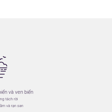
biển và ven biển
g tách rời
ầm và rạn san