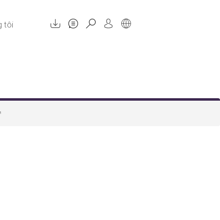
 tôi
™