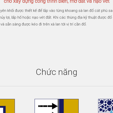
cho xây dựng công trình biển, mở đất và nạo vét
yên khối được thiết kế để lắp vào từng khoang sà lan đổ cát phù sa
thủy lợi, lấp hố hoặc nạo vét đất. Khi các thùng địa kỹ thuật được
 sẵn sàng được kéo đi trên xà lan tới vị trí cần đổ.
Chức năng