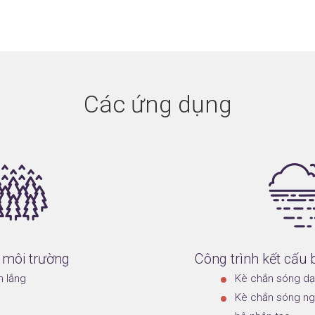
Các ứng dụng
 môi trường
Công trình kết cấu 
n lắng
Kè chắn sóng dạn
Kè chắn sóng ng