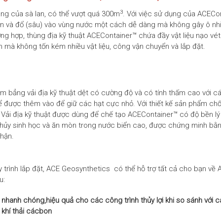
3
ng của sà lan, có thể vượt quá 300m
. Với việc sử dụng của ACECon
ển và đổ (sâu) vào vùng nước một cách dễ dàng mà không gây ô n
ng hợp, thùng địa kỹ thuật ACEContainer™ chứa đầy vật liệu nạo vé
h mà không tốn kém nhiều vật liệu, công vận chuyển và lắp đặt.
 bẳng vải địa kỹ thuật dệt có cường độ và có tính thấm cao với các 
thể được thêm vào để giữ các hạt cực nhỏ. Với thiết kế sản phẩm c
 Vải địa kỹ thuật được dùng để chế tạo ACEContainer™ có độ bền l
hân hủy sinh học và ăn mòn trong nước biển cao, được chứng minh bằ
nhận.
 trình lắp đặt, ACE Geosynthetics có thể hỗ trợ tất cả cho bạn về 
u:
nhanh chóng,hiệu quả cho các công trình thủy lợi khi so sánh với c
t khí thải cácbon