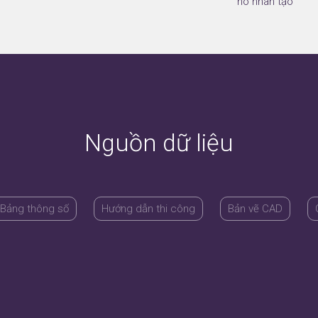
hô nhân tạo
Nguồn dữ liệu
Bảng thông số
Hướng dẫn thi công
Bản vẽ CAD