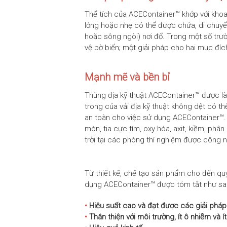
Thể tích của ACEContainer™ khớp với khoa
lỏng hoặc nhẹ có thể được chứa, di chuy
hoặc sông ngòi) nơi đổ. Trong một số trườ
vệ bờ biển; một giải pháp cho hai mục đíc
Mạnh mẽ và bền bỉ
Thùng địa kỹ thuật ACEContainer™ được làm
trong của vải địa kỹ thuật không dệt có 
an toàn cho việc sử dụng ACEContainer™.
mòn, tia cực tím, oxy hóa, axit, kiềm, p
trời tại các phòng thí nghiệm được công 
Từ thiết kế, chế tạo sản phẩm cho đến quy
dụng ACEContainer™ được tóm tắt như sa
•
Hiệu suất cao và đạt được các giải pháp 
•
Thân thiện với môi trường, ít ô nhiễm và í