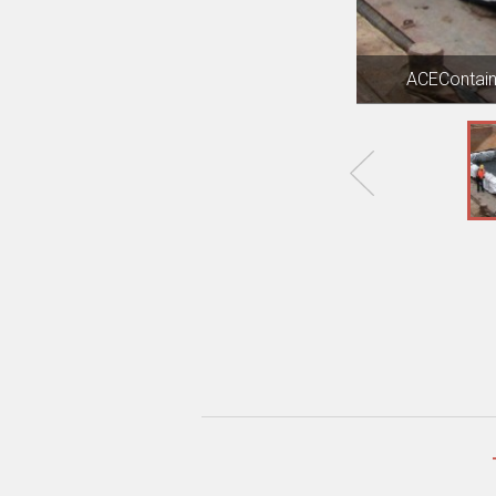
Thùng vải địa 
ACEContaine
Xây dựn
Áp