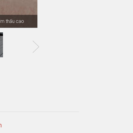
 mòn trong nước
hẩm thấu cao
i trường
đất
n