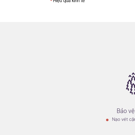
•
Hiệu quả kinh tế
Bảo vệ
Nạo vét cặ