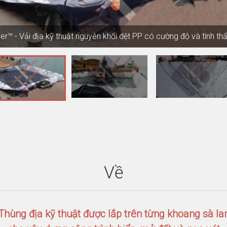
kỹ thuật có khả năng chống mài mòn, tia cực tím, hóa học và ăn
r™ - Vải địa kỹ thuật nguyên khối dệt PP có cường độ và tính t
g kết cấu biển và bờ biển với hiệu quả kinh tế và thân thiện với mô
 dụng cho công trình xây dựng dưới nước, mở mang và nạo vét 
Về
Thùng địa kỹ thuật được lắp trên từng khoang sà la