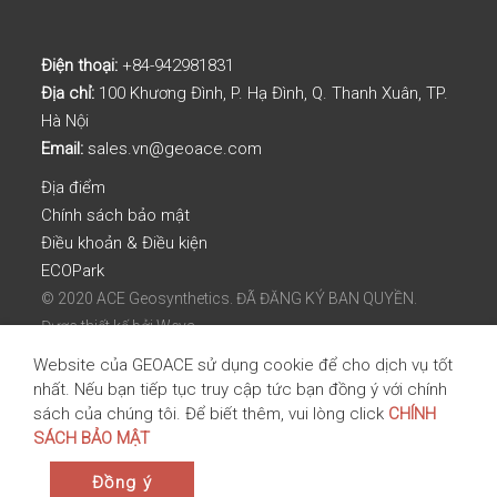
Điện thoại:
+84-942981831
Địa chỉ:
100 Khương Đình, P. Hạ Đình, Q. Thanh Xuân, TP.
Hà Nội
Email:
sales.vn@geoace.com
Địa điểm
Chính sách bảo mật
Điều khoản & Điều kiện
ECOPark
© 2020 ACE Geosynthetics. ĐÃ ĐĂNG KÝ BAN QUYỀN.
Được thiết kế bởi
Weya.
Website của GEOACE sử dụng cookie để cho dịch vụ tốt
nhất. Nếu bạn tiếp tục truy cập tức bạn đồng ý với chính
sách của chúng tôi. Để biết thêm, vui lòng click
CHÍNH
SÁCH BẢO MẬT
Đồng ý