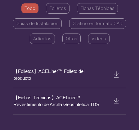
Todo
Folletos
Fichas Técnicas
Guías de Instalación
Gráfico en formato CAD
Artículos
Otros
Videos
【Folletos】ACELiner™ Folleto del
producto
【Fichas Técnicas】ACELiner™
Revestimiento de Arcilla Geosintética TDS