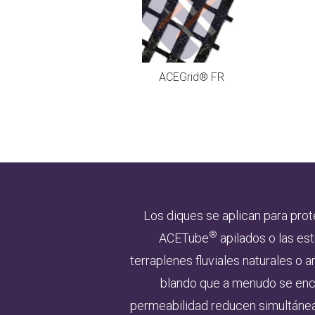
ACEGrid® FR
Los diques se aplican para prot
®
ACETube
apilados o las es
terraplenes fluviales naturales o a
blando que a menudo se encu
permeabilidad reducen simultáneame