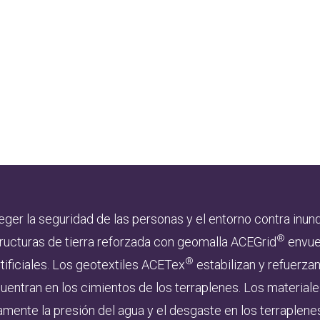
eger la seguridad de las personas y el entorno contra inun
®
tructuras de tierra reforzada con geomalla ACEGrid
envuel
®
rtificiales. Los geotextiles ACETex
estabilizan y refuerza
entran en los cimientos de los terraplenes. Los materiale
nte la presión del agua y el desgaste en los terraplenes 