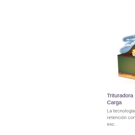
Triturador
Carga
La tecnologí
retención co
exc...