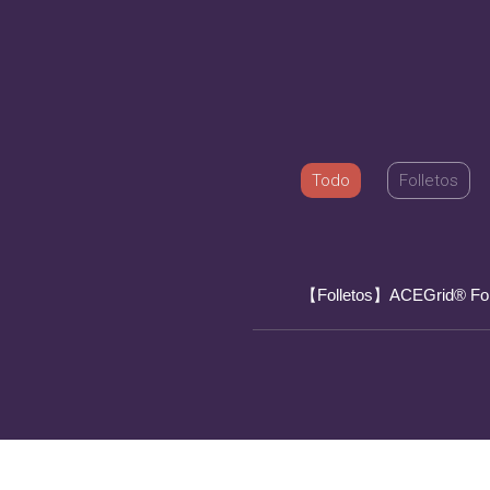
Todo
Folletos
【Folletos】ACEGrid® Foll