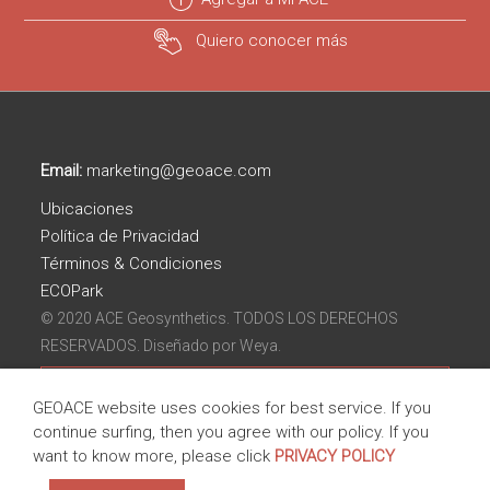
Quiero conocer más
Email:
marketing@geoace.com
Ubicaciones
Política de Privacidad
Términos & Condiciones
ECOPark
© 2020 ACE Geosynthetics. TODOS LOS DERECHOS
RESERVADOS. Diseñado por
Weya.
GEOACE website uses cookies for best service. If you
continue surfing, then you agree with our policy. If you
want to know more, please click
PRIVACY POLICY