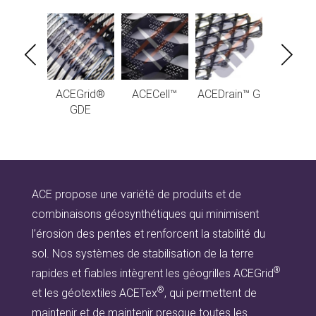
EGrid®
ACEGrid®
ACECell™
ACEDrain™ G
ACEDrai
GN
GDE
ACE propose une variété de produits et de
combinaisons géosynthétiques qui minimisent
l’érosion des pentes et renforcent la stabilité du
sol. Nos systèmes de stabilisation de la terre
®
rapides et fiables intègrent les géogrilles ACEGrid
®
et les géotextiles ACETex
, qui permettent de
maintenir et de maintenir presque toutes les