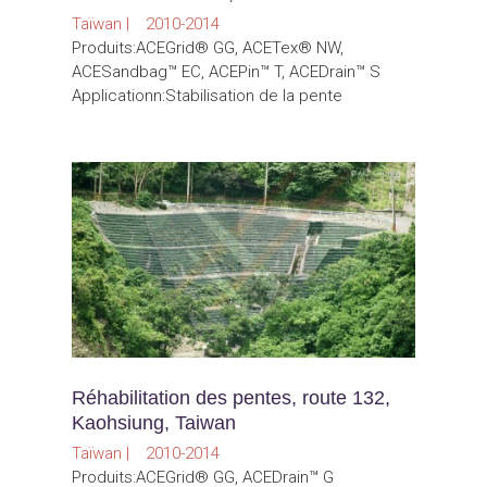
Taïwan | 2010-2014
Produits:ACEGrid® GG, ACETex® NW,
ACESandbag™ EC, ACEPin™ T, ACEDrain™ S
Applicationn:Stabilisation de la pente
Réhabilitation des pentes, route 132,
Kaohsiung, Taiwan
Taïwan | 2010-2014
Produits:ACEGrid® GG, ACEDrain™ G